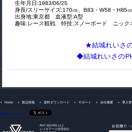
生年月日:1983/06/25
身長/スリーサイズ:170㎝、B83・W58・H85
出身地:東京都 血液型:A型
趣味:レース観戦 特技:スノーボード
ニックネ
★結城れいさの
◆結城れいさのPH
Home
製品情報
資料ダウンロード
サポート
会社概要
導入実
mixiチェック
RAY GEARS LLC.
レイギアーズ合同会社