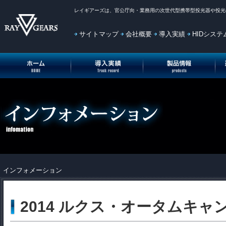
レイギアーズ
は、官公庁向・業務用の次世代型携帯型投光器や投光
サイトマップ
会社概要
導入実績
HIDシス
投光機(投光器)HOME
投光機(投光器)導入実績
投光機(投光器)製品情報
投
インフォメーション
2014 ルクス・オータムキャ