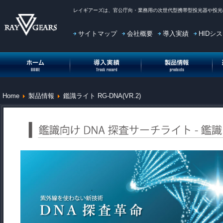
レイギアーズ
は、官公庁向・業務用の次世代型携帯型投光器や投光
サイトマップ
会社概要
導入実績
HIDシ
投光機(投光器)HOME
投光機(投光器)導入実績
投光機(投光器)製品情報
投
Home
製品情報
鑑識ライト RG-DNA(VR.2)