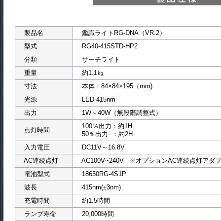
製品名
鑑識ライトRG-DNA（VR.2）
型式
RG40-415STD
分類
サーチライト
重量
約1.1㎏
寸法
本体：84×84×195（mm)
光源
LED-415nm
出力
1W～40W（無段階調整式）
100％出力：約1H
点灯時間
50％出力 ：約2H
入力電圧
DC11V～16.8V
AC連続点灯
AC100V~240V ※オプションAC連続点灯アダ
電池型式
18650RG-4S1P
波長
415nm(±3nm)
充電時間
約1.5時間
ランプ寿命
20,000時間