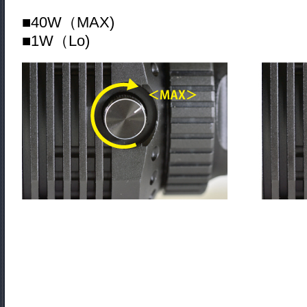
■40W（
■1W（Lo)