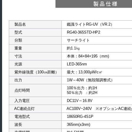
製品名
鑑識ライトRG-UV（VR.2）
型式
RG40-365S
分類
サーチライト
重量
約1.1㎏
寸法
本体：84×84×195（mm)
光源
LED-365nm
紫外線強度（100㎝距離）
最大：13,000μW/c㎡
出力
1W～40W（無段階調整式）
100％出力：約1H
点灯時間
50％出力 ：約2H
入力電圧
DC11V～16.8V
AC連続点灯
AC100V~240V ※オプションAC連
電池型式
18650RG-4S1P
波長
365nm(±3nm)