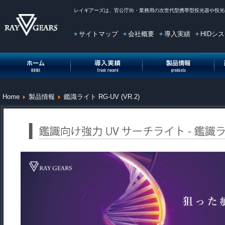
レイギアーズ
は、官公庁向・業務用の次世代型携帯型投光器や投光
サイトマップ
会社概要
導入実績
HIDシ
投光機(投光器)HOME
投光機(投光器)導入実績
投光機(投光器)製品情報
投
Home
製品情報
鑑識ライト RG-UV (VR.2)