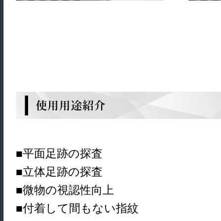
■平面足跡の探査
■立体足跡の探査
■微物の視認性向上
■付着して間もない指紋