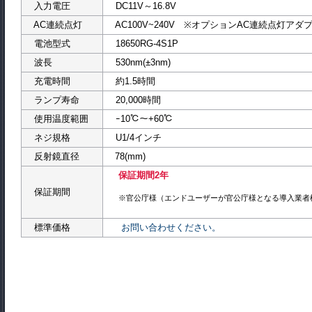
入力電圧
DC11V～16.8V
AC連続点灯
AC100V~240V ※オプションAC連続点灯アダ
電池型式
18650RG-4S1P
波長
530nm(±3nm)
充電時間
約1.5時間
ランプ寿命
20,000時間
使用温度範囲
ｰ10℃～+60℃
ネジ規格
U1/4インチ
反射鏡直径
78(mm)
保証期間2年
保証期間
※官公庁様（エンドユーザーが官公庁様となる導入業者
標準価格
お問い合わせください。