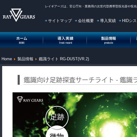
レイギアーズ
は、官公庁向・業務用の次世代型携帯型投光器や投光
サイトマップ
会社概要
導入実績
HIDシ
投光機(投光器)HOME
投光機(投光器)導入実績
投光機(投光器)製品情報
投
Home
製品情報
鑑識ライト RG-DUST(VR.2)