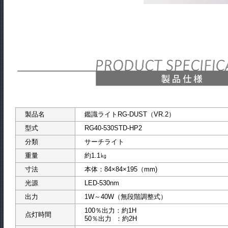
製品名
鑑識ライトRG-DUST（VR.2）
型式
RG40-530STD
分類
サーチライト
重量
約1.1㎏
寸法
本体：84×84×195（mm)
光源
LED-530nm
出力
1W～40W（無段階調整式）
100％出力：約1H
点灯時間
50％出力 ：約2H